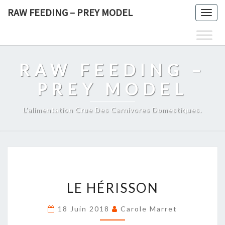
Skip
RAW FEEDING – PREY MODEL
Togg
to
navig
content
RAW FEEDING –
PREY MODEL
L'alimentation Crue Des Carnivores Domestiques.
LE
LE HÉRISSON
HÉRISSON
18 Juin 2018
Carole Marret