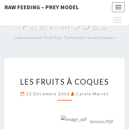
RAW FEEDING – PREY MODEL
Togg
RAW FEEDING –
navig
PREY MODEL
L'alimentation Crue Des Carnivores Domestiques.
LES
LES FRUITS À COQUES
FRUITS
À
22 Décembre 2016
Carole Marret
COQUES
Version PDF