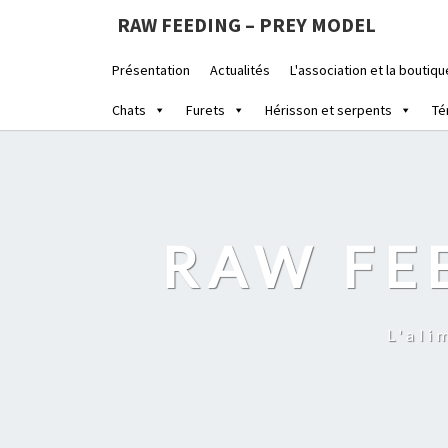
RAW FEEDING – PREY MODEL
Présentation
Actualités
L'association et la boutiqu
Chats
Furets
Hérisson et serpents
Té
RAW FE
L'ali