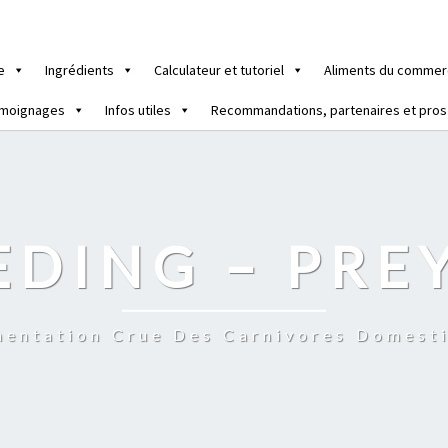
e
Ingrédients
Calculateur et tutoriel
Aliments du commer
moignages
Infos utiles
Recommandations, partenaires et pros
EDING – PRE
mentation Crue Des Carnivores Domest