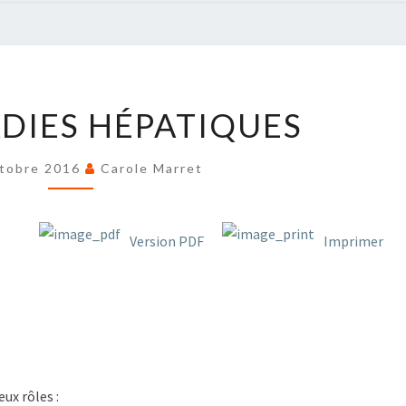
LES
DIES HÉPATIQUES
MALADIES
HÉPATIQUES
tobre 2016
Carole Marret
Version PDF
Imprimer
ux rôles :