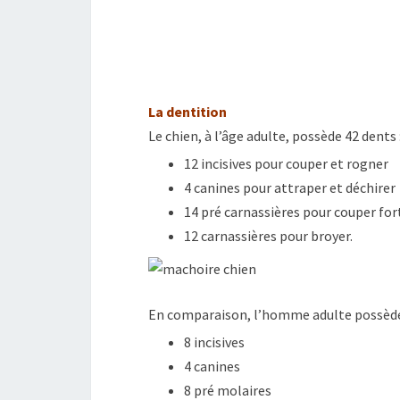
La dentition
Le chien, à l’âge adulte, possède 42 dents 
12 incisives pour couper et rogner
4 canines pour attraper et déchirer
14 pré carnassières pour couper f
12 carnassières pour broyer.
En comparaison, l’homme adulte possède 
8 incisives
4 canines
8 pré molaires