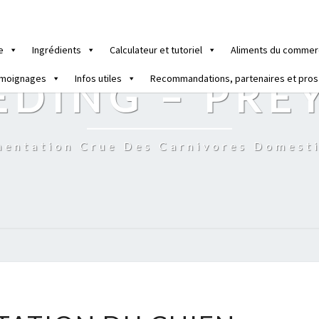
e
Ingrédients
Calculateur et tutoriel
Aliments du commer
moignages
Infos utiles
Recommandations, partenaires et pros
EDING – PRE
mentation Crue Des Carnivores Domest
L’ALIMENTATION