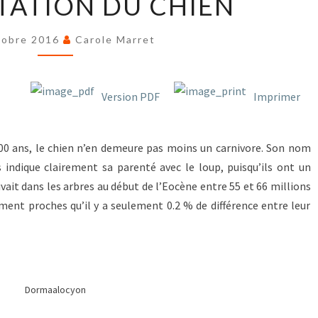
NTATION DU CHIEN
DU
CHIEN
tobre 2016
Carole Marret
Version PDF
Imprimer
00 ans, le chien n’en demeure pas moins un carnivore. Son nom
us indique clairement sa parenté avec le loup, puisqu’ils ont un
vait dans les arbres au début de l’Eocène entre 55 et 66 millions
ement proches qu’il y a seulement 0.2 % de différence entre leur
Dormaalocyon