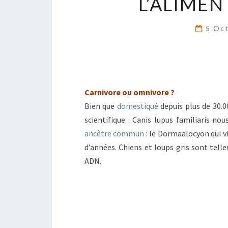
L’ALIME
5 Oc
Carnivore ou omnivore ?
Bien que
domestiqué
depuis plus de 30.0
scientifique : Canis lupus familiaris no
ancêtre
commun
: le Dormaalocyon qui vi
d’années. Chiens et loups gris sont tell
ADN.