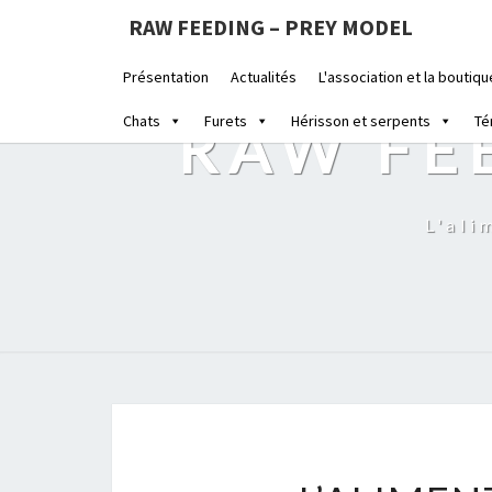
RAW FEEDING – PREY MODEL
Présentation
Actualités
L'association et la boutiqu
Chats
Furets
Hérisson et serpents
Té
RAW FE
L'ali