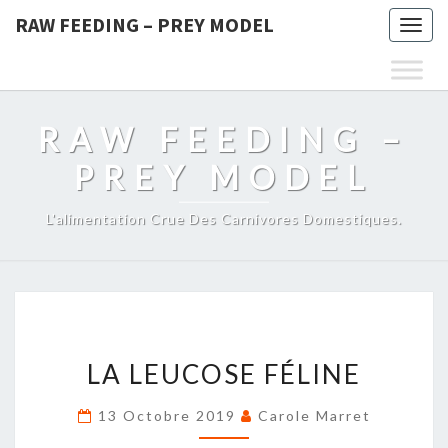
RAW FEEDING – PREY MODEL
Togg
navig
RAW FEEDING –
PREY MODEL
L'alimentation Crue Des Carnivores Domestiques.
LA
LA LEUCOSE FÉLINE
LEUCOSE
FÉLINE
13 Octobre 2019
Carole Marret