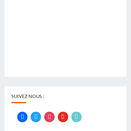
SUIVEZ NOUS :
facebook
twitter
instagram
youtube
tiktok