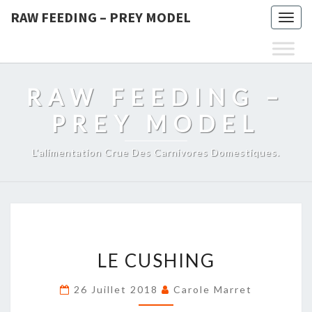
RAW FEEDING – PREY MODEL
Togg
navig
RAW FEEDING –
PREY MODEL
L'alimentation Crue Des Carnivores Domestiques.
LE
LE CUSHING
CUSHING
26 Juillet 2018
Carole Marret