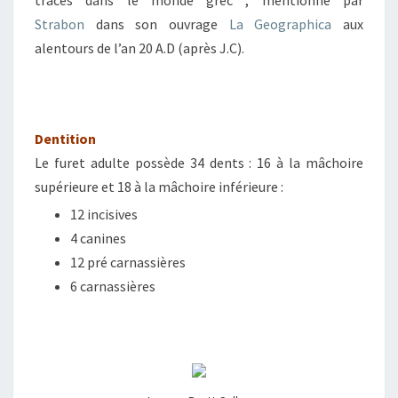
traces dans le monde grec , mentionné par
Strabon
dans son ouvrage
La Geographica
aux
alentours de l’an 20 A.D (après J.C).
Dentition
Le furet adulte possède 34 dents : 16 à la mâchoire
supérieure et 18 à la mâchoire inférieure :
12 incisives
4 canines
12 pré carnassières
6 carnassières