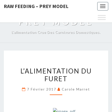
RAW FEEDING – PREY MODEL
Togg
RAW FEEDING –
navig
PREY MODEL
L'alimentation Crue Des Carnivores Domestiques.
L’ALIMENTATION
L’ALIMENTATION DU
DU
FURET
FURET
7 Février 2017
Carole Marret