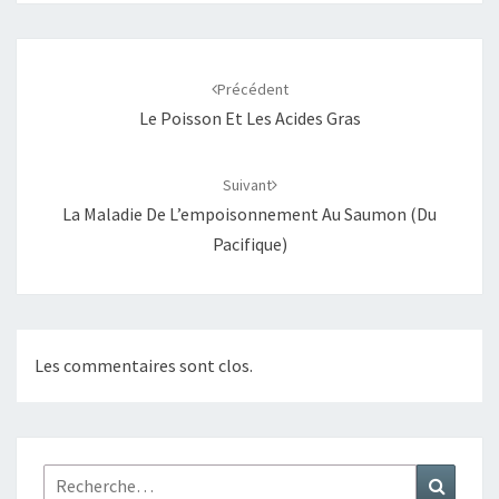
Navigation
d'article
Précédent
Le Poisson Et Les Acides Gras
Suivant
La Maladie De L’empoisonnement Au Saumon (du
Pacifique)
Les commentaires sont clos.
Rechercher :
Recher