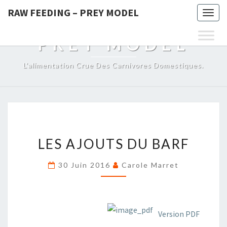
RAW FEEDING – PREY MODEL
Togg
RAW FEEDING –
navig
PREY MODEL
L'alimentation Crue Des Carnivores Domestiques.
LES
LES AJOUTS DU BARF
AJOUTS
DU
30 Juin 2016
Carole Marret
BARF
Version PDF