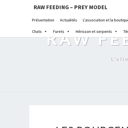
RAW FEEDING – PREY MODEL
Présentation
Actualités
L'association et la boutiqu
Chats
Furets
Hérisson et serpents
Té
RAW FE
L'ali