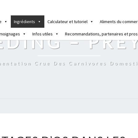
e
Ingrédients
Calculateur et tutoriel
Aliments du commer
moignages
Infos utiles
Recommandations, partenaires et pros
EDING – PRE
mentation Crue Des Carnivores Domest
LES