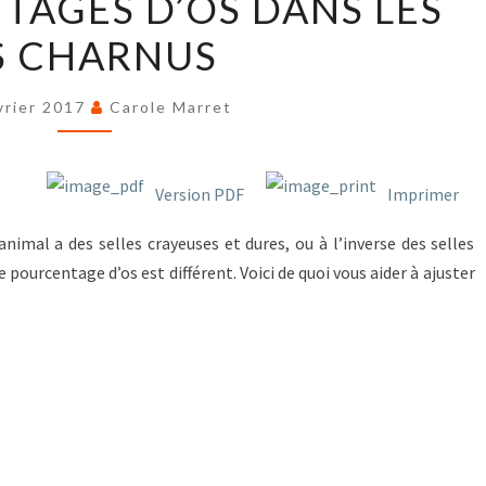
TAGES D’OS DANS LES
POURCENTAGES
D’OS
S CHARNUS
DANS
LES
vrier 2017
Carole Marret
OS
CHARNUS
Version PDF
Imprimer
nimal a des selles crayeuses et dures, ou à l’inverse des selles
 pourcentage d’os est différent. Voici de quoi vous aider à ajuster