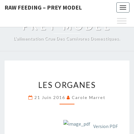
RAW FEEDING – PREY MODEL
Togg
RAW FEEDING –
navig
PREY MODEL
L'alimentation Crue Des Carnivores Domestiques.
LES
LES ORGANES
ORGANES
21 Juin 2016
Carole Marret
Version PDF