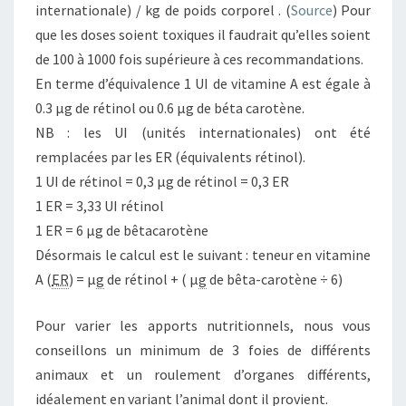
internationale) / kg de poids corporel . (
Source
) Pour
que les doses soient toxiques il faudrait qu’elles soient
de 100 à 1000 fois supérieure à ces recommandations.
En terme d’équivalence 1 UI de vitamine A est égale à
0.3 µg de rétinol ou 0.6 µg de béta carotène.
NB : les UI (unités internationales) ont été
remplacées par les ER (équivalents rétinol).
1 UI de rétinol = 0,3 µg de rétinol = 0,3 ER
1 ER = 3,33 UI rétinol
1 ER = 6 µg de bêtacarotène
Désormais le calcul est le suivant : teneur en vitamine
A (
ER
) = µ
g
de rétinol + ( µ
g
de bêta-carotène ÷ 6)
Pour varier les apports nutritionnels, nous vous
conseillons un minimum de 3 foies de différents
animaux et un roulement d’organes différents,
idéalement en variant l’animal dont il provient.