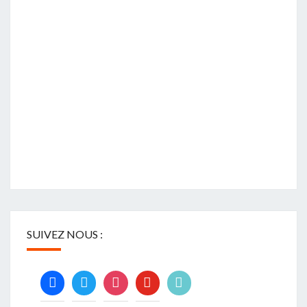
SUIVEZ NOUS :
facebook
twitter
instagram
youtube
tiktok