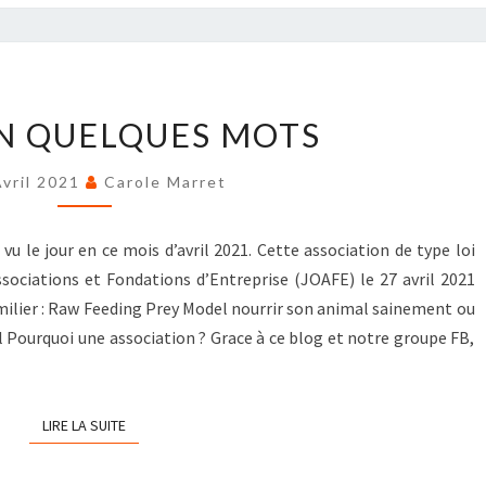
L’ASSO
EN QUELQUES MOTS
EN
QUELQUES
Avril 2021
Carole Marret
MOTS
u le jour en ce mois d’avril 2021. Cette association de type loi
ssociations et Fondations d’Entreprise (JOAFE) le 27 avril 2021
amilier : Raw Feeding Prey Model nourrir son animal sainement ou
l Pourquoi une association ? Grace à ce blog et notre groupe FB,
LIRE LA SUITE
LIRE LA SUITE