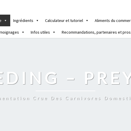
e
Ingrédients
Calculateur et tutoriel
Aliments du commer
moignages
Infos utiles
Recommandations, partenaires et pros
EDING – PRE
mentation Crue Des Carnivores Domest