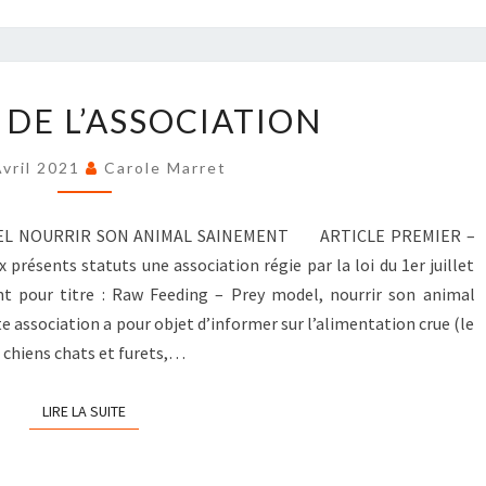
STATUTS
 DE L’ASSOCIATION
DE
L’ASSOCIATION
Avril 2021
Carole Marret
DEL NOURRIR SON ANIMAL SAINEMENT ARTICLE PREMIER –
présents statuts une association régie par la loi du 1er juillet
nt pour titre : Raw Feeding – Prey model, nourrir son animal
ssociation a pour objet d’informer sur l’alimentation crue (le
 chiens chats et furets,…
LIRE LA SUITE
LIRE LA SUITE