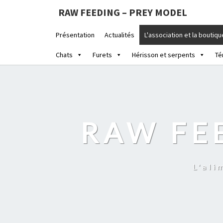
RAW FEEDING – PREY MODEL
Présentation
Actualités
L'association et la boutiqu
Chats
Furets
Hérisson et serpents
Té
RAW FE
L'ali