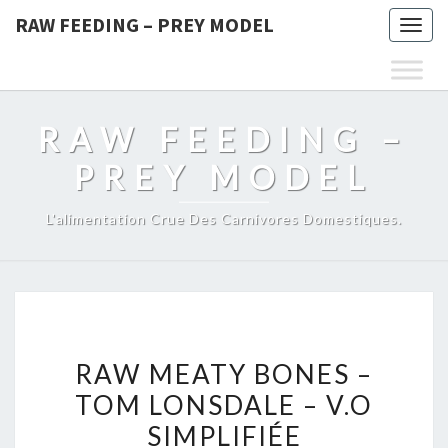
RAW FEEDING – PREY MODEL
Togg
navig
RAW FEEDING –
PREY MODEL
L'alimentation Crue Des Carnivores Domestiques.
RAW
RAW MEATY BONES –
MEATY
TOM LONSDALE – V.O
BONES
SIMPLIFIÉE
–