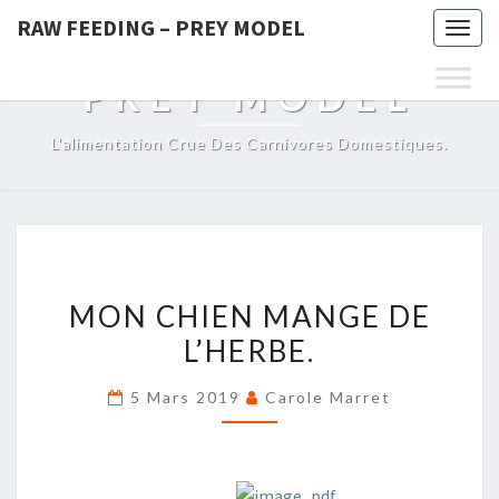
RAW FEEDING – PREY MODEL
Togg
RAW FEEDING –
navig
PREY MODEL
L'alimentation Crue Des Carnivores Domestiques.
MON
MON CHIEN MANGE DE
CHIEN
L’HERBE.
MANGE
DE
5 Mars 2019
Carole Marret
L’HERBE.