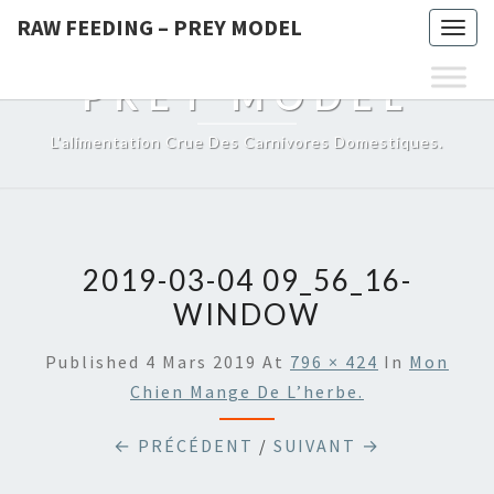
RAW FEEDING – PREY MODEL
Togg
RAW FEEDING –
navig
PREY MODEL
L'alimentation Crue Des Carnivores Domestiques.
2019-03-04 09_56_16-
WINDOW
Published
4 Mars 2019
At
796 × 424
In
Mon
Chien Mange De L’herbe.
← PRÉCÉDENT
/
SUIVANT →