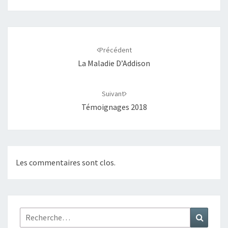
Navigation
d'article
Précédent
La Maladie D’Addison
Suivant
Témoignages 2018
Les commentaires sont clos.
Rechercher :
Recher