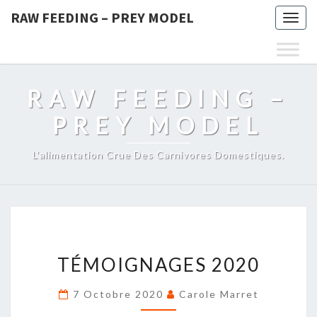
RAW FEEDING – PREY MODEL
Togg
navig
RAW FEEDING –
PREY MODEL
L'alimentation Crue Des Carnivores Domestiques.
TÉMOIGNAGES
TÉMOIGNAGES 2020
2020
7 Octobre 2020
Carole Marret