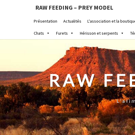
RAW FEEDING – PREY MODEL
Présentation
Actualités
L'association et la boutiqu
Chats
Furets
Hérisson et serpents
Té
RAW FE
L'ali