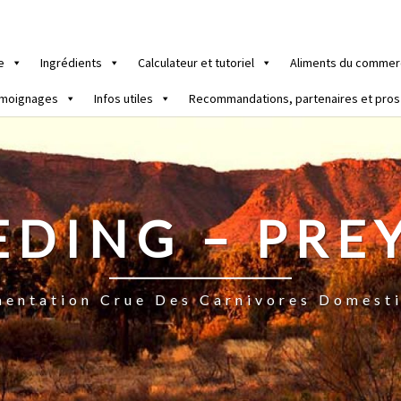
e
Ingrédients
Calculateur et tutoriel
Aliments du commer
moignages
Infos utiles
Recommandations, partenaires et pros
EDING – PRE
mentation Crue Des Carnivores Domest