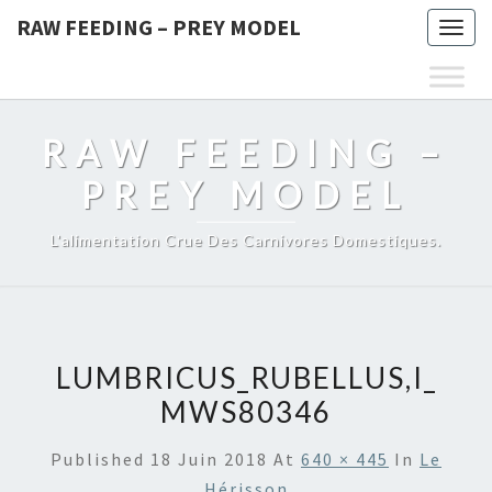
RAW FEEDING – PREY MODEL
Togg
navig
RAW FEEDING –
PREY MODEL
L'alimentation Crue Des Carnivores Domestiques.
LUMBRICUS_RUBELLUS,I_
MWS80346
Published
18 Juin 2018
At
640 × 445
In
Le
Hérisson