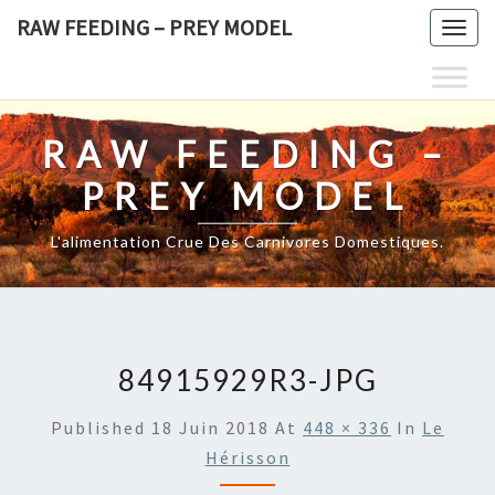
Skip
RAW FEEDING – PREY MODEL
Togg
to
navig
content
RAW FEEDING –
PREY MODEL
L'alimentation Crue Des Carnivores Domestiques.
84915929R3-JPG
Published
18 Juin 2018
At
448 × 336
In
Le
Hérisson