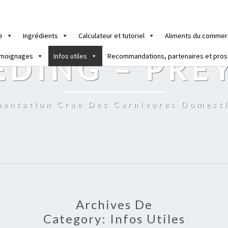
e
Ingrédients
Calculateur et tutoriel
Aliments du commer
moignages
Infos utiles
Recommandations, partenaires et pros
EDING – PRE
mentation Crue Des Carnivores Domest
Archives De
Category:
Infos Utiles