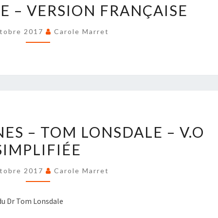
E – VERSION FRANÇAISE
LONSDALE
–
tobre 2017
Carole Marret
VERSION
FRANÇAISE
RAW
ES – TOM LONSDALE – V.O
MEATY
SIMPLIFIÉE
BONES
–
tobre 2017
Carole Marret
TOM
LONSDALE
–
s du Dr Tom Lonsdale
V.O