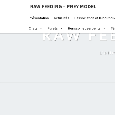
RAW FEEDING – PREY MODEL
Présentation
Actualités
L'association et la boutiqu
Chats
Furets
Hérisson et serpents
Té
RAW FE
L'ali