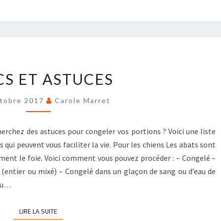
SIMPLIFIÉE
TRUCS
CS ET ASTUCES
ET
ASTUCES
tobre 2017
Carole Marret
erchez des astuces pour congeler vos portions ? Voici une liste
 qui peuvent vous faciliter la vie. Pour les chiens Les abats sont
ent le foie. Voici comment vous pouvez procéder : – Congelé –
 (entier ou mixé) – Congelé dans un glaçon de sang ou d’eau de
ieu…
LIRE LA SUITE
LIRE LA SUITE