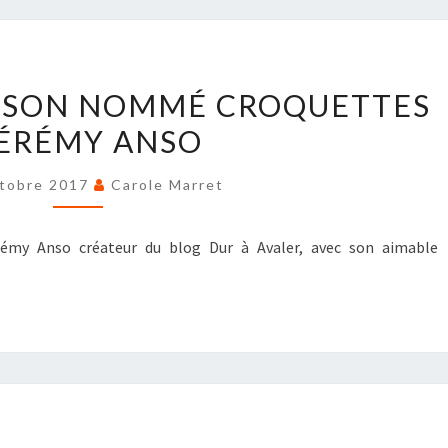
LECTURE
OISON NOMMÉ CROQUETTES
:
JÉRÉMY ANSO
CE
POISON
tobre 2017
Carole Marret
NOMMÉ
CROQUETTES
–
érémy Anso créateur du blog Dur à Avaler, avec son aimable
JÉRÉMY
ANSO
TOM