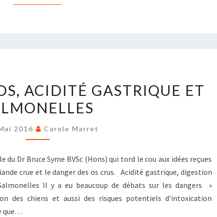
DIGESTION
OS, ACIDITÉ GASTRIQUE ET
DES
ALMONELLES
OS,
ACIDITÉ
Mai 2016
Carole Marret
GASTRIQUE
ET
SALMONELLES
ticle du Dr Bruce Syme BVSc (Hons) qui tord le cou aux idées reçues
viande crue et le danger des os crus. Acidité gastrique, digestion
 Salmonelles Il y a eu beaucoup de débats sur les dangers »
n des chiens et aussi des risques potentiels d’intoxication
le que…