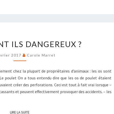
LES
NT ILS DANGEREUX ?
OS
SONT
évrier 2017
Carole Marret
ILS
DANGEREUX
èrement chez la plupart de propriétaires d’animaux : les os sont
?
 Le poulet On a tous entendu dire que les os de poulet étaient
vaient créer des perforations. Ceci est tout à fait vrai lorsque –
s, cassants et peuvent effectivement provoquer des accidents. – les
LIRE LA SUITE
LIRE LA SUITE