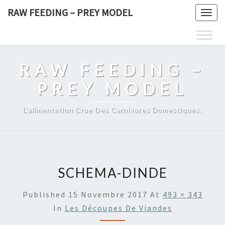
Skip
RAW FEEDING – PREY MODEL
Togg
to
navig
content
RAW FEEDING –
PREY MODEL
L'alimentation Crue Des Carnivores Domestiques.
SCHEMA-DINDE
Published
15 Novembre 2017
At
493 × 343
In
Les Découpes De Viandes