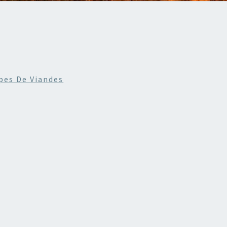
4
pes De Viandes