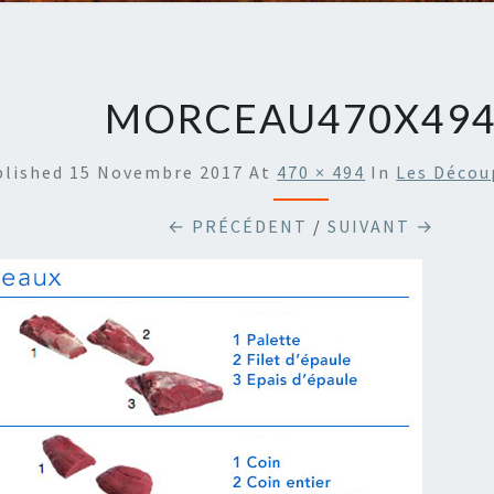
MORCEAU470X49
blished
15 Novembre 2017
At
470 × 494
In
Les Décou
← PRÉCÉDENT
/
SUIVANT →