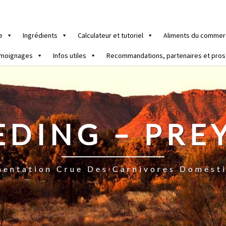
e
Ingrédients
Calculateur et tutoriel
Aliments du commer
moignages
Infos utiles
Recommandations, partenaires et pros
EDING – PRE
mentation Crue Des Carnivores Domest