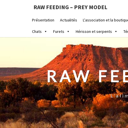
RAW FEEDING – PREY MODEL
Présentation
Actualités
L'association et la boutiqu
Chats
Furets
Hérisson et serpents
Té
RAW FE
L'ali