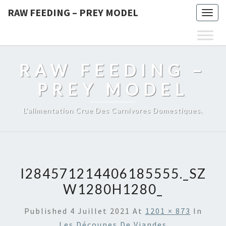
RAW FEEDING – PREY MODEL
Togg
navig
RAW FEEDING –
PREY MODEL
L'alimentation Crue Des Carnivores Domestiques.
I284571214406185555._SZ
W1280H1280_
Published
4 Juillet 2021
At
1201 × 873
In
Les Découpes De Viandes