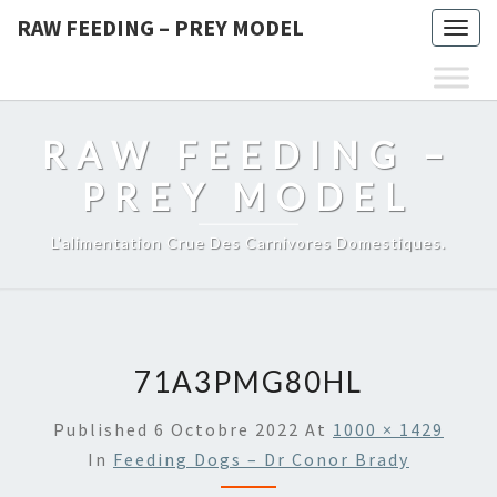
RAW FEEDING – PREY MODEL
Togg
navig
RAW FEEDING –
PREY MODEL
L'alimentation Crue Des Carnivores Domestiques.
71A3PMG80HL
Published
6 Octobre 2022
At
1000 × 1429
In
Feeding Dogs – Dr Conor Brady