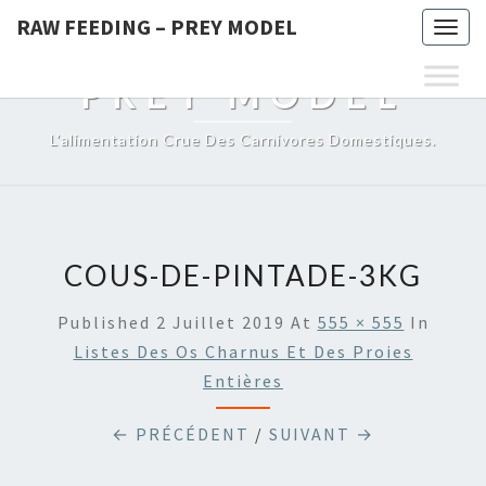
RAW FEEDING – PREY MODEL
Togg
RAW FEEDING –
navig
PREY MODEL
L'alimentation Crue Des Carnivores Domestiques.
COUS-DE-PINTADE-3KG
Published
2 Juillet 2019
At
555 × 555
In
Listes Des Os Charnus Et Des Proies
Entières
← PRÉCÉDENT
/
SUIVANT →