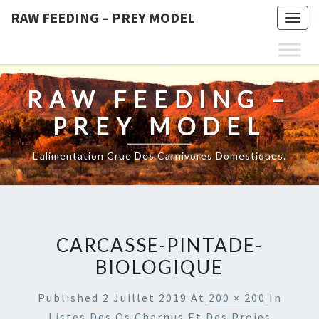
RAW FEEDING – PREY MODEL
Togg
navig
RAW FEEDING –
PREY MODEL
L'alimentation Crue Des Carnivores Domestiques.
CARCASSE-PINTADE-
BIOLOGIQUE
Published
2 Juillet 2019
At
200 × 200
In
Listes Des Os Charnus Et Des Proies