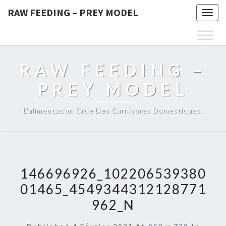
RAW FEEDING – PREY MODEL
Togg
navig
RAW FEEDING –
PREY MODEL
L'alimentation Crue Des Carnivores Domestiques.
146696926_102206539380
01465_4549344312128771
962_N