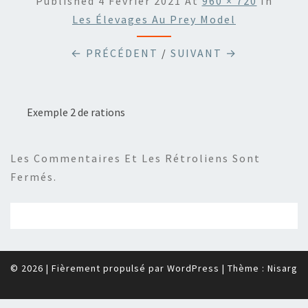
Published
4 Février 2021
At
960 × 720
In
Les Élevages Au Prey Model
← PRÉCÉDENT
/
SUIVANT →
Exemple 2 de rations
Les Commentaires Et Les Rétroliens Sont
Fermés.
© 2026
|
Fièrement propulsé par
WordPress
|
Thème :
Nisarg