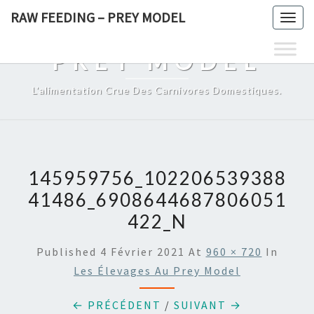
Skip
RAW FEEDING – PREY MODEL
Togg
to
RAW FEEDING –
navig
content
PREY MODEL
L'alimentation Crue Des Carnivores Domestiques.
145959756_102206539388
41486_6908644687806051
422_N
Published
4 Février 2021
At
960 × 720
In
Les Élevages Au Prey Model
← PRÉCÉDENT
/
SUIVANT →