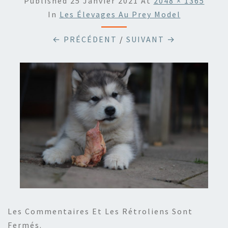
Published
25 Janvier 2021
At
2048 × 1365
In
Les Élevages Au Prey Model
← PRÉCÉDENT
/
SUIVANT →
Les Commentaires Et Les Rétroliens Sont
Fermés.