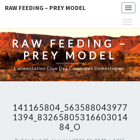
RAW FEEDING – PREY MODEL
Togg
navig
RAW FEEDING –
PREY MODEL
L'alimentation Crue Des Carnivores Domestiques.
141165804_563588043977
1394_83265805316603014
84_O