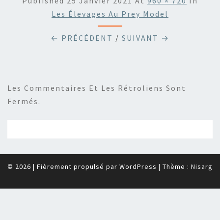
Published
25 Janvier 2021
At
960 × 720
In
Les Élevages Au Prey Model
← PRÉCÉDENT
/
SUIVANT →
Les Commentaires Et Les Rétroliens Sont
Fermés.
© 2026
|
Fièrement propulsé par
WordPress
|
Thème :
Nisarg