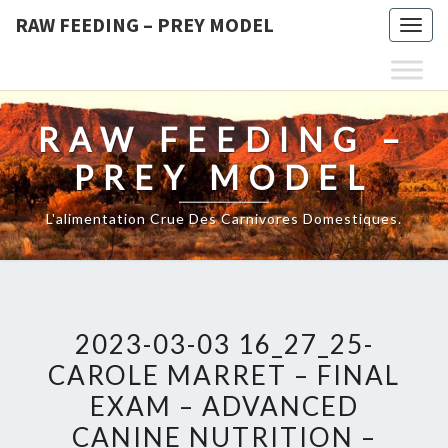
RAW FEEDING – PREY MODEL
Togg
navig
RAW FEEDING –
PREY MODEL
L'alimentation Crue Des Carnivores Domestiques.
2023-03-03 16_27_25-
CAROLE MARRET – FINAL
EXAM – ADVANCED
CANINE NUTRITION –