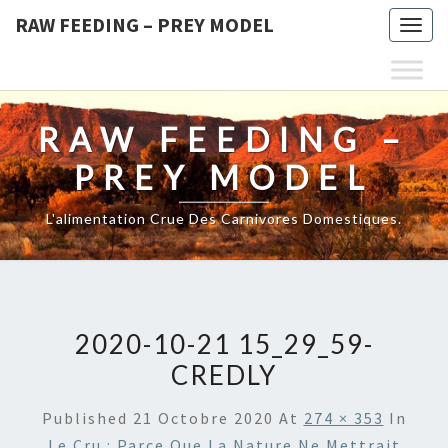
RAW FEEDING – PREY MODEL
Togg
navig
RAW FEEDING –
PREY MODEL
L'alimentation Crue Des Carnivores Domestiques.
2020-10-21 15_29_59-
CREDLY
Published
21 Octobre 2020
At
274 × 353
In
Le Cru : Parce Que La Nature Ne Mettrait