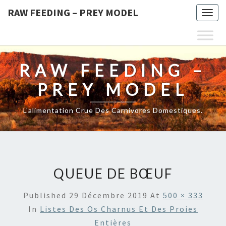
RAW FEEDING – PREY MODEL
Togg
navig
RAW FEEDING –
PREY MODEL
L'alimentation Crue Des Carnivores Domestiques.
QUEUE DE BŒUF
Published
29 Décembre 2019
At
500 × 333
In
Listes Des Os Charnus Et Des Proies
Entières