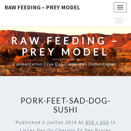
RAW FEEDING – PREY MODEL
Togg
navig
RAW FEEDING –
PREY MODEL
L'alimentation Crue Des Carnivores Domestiques.
PORK-FEET-SAD-DOG-
SUSHI
Published
2 Juillet 2019
At
650 × 650
In
Listes Des Os Charnus Et Des Proies