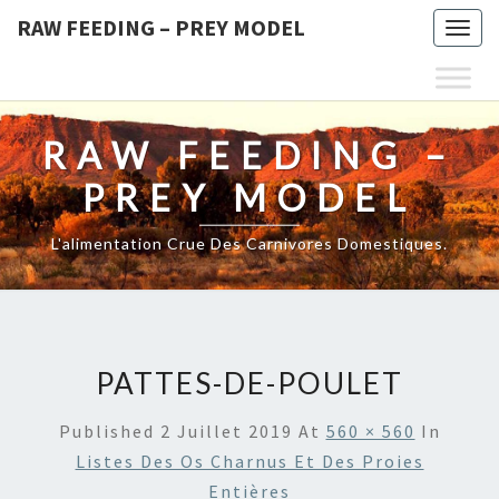
RAW FEEDING – PREY MODEL
Togg
navig
RAW FEEDING –
PREY MODEL
L'alimentation Crue Des Carnivores Domestiques.
PATTES-DE-POULET
Published
2 Juillet 2019
At
560 × 560
In
Listes Des Os Charnus Et Des Proies
Entières