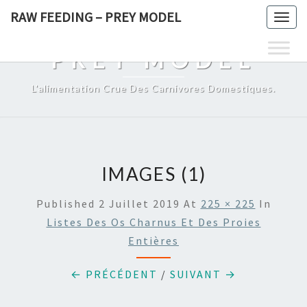
Skip
RAW FEEDING – PREY MODEL
Togg
to
RAW FEEDING –
navig
content
PREY MODEL
L'alimentation Crue Des Carnivores Domestiques.
IMAGES (1)
Published
2 Juillet 2019
At
225 × 225
In
Listes Des Os Charnus Et Des Proies
Entières
← PRÉCÉDENT
/
SUIVANT →