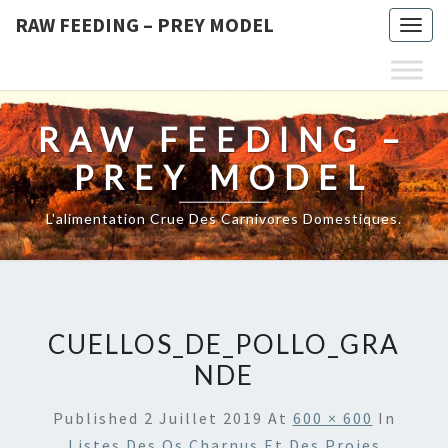
RAW FEEDING – PREY MODEL
Togg
navig
RAW FEEDING –
PREY MODEL
L'alimentation Crue Des Carnivores Domestiques.
CUELLOS_DE_POLLO_GRA
NDE
Published
2 Juillet 2019
At
600 × 600
In
Listes Des Os Charnus Et Des Proies