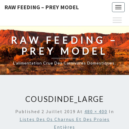
RAW FEEDING – PREY MODEL
Togg
navig
RAW FEEDING –
PREY MODEL
L'alimentation Crue Des Carnivores Domestiques.
COUSDINDE_LARGE
Published
2 Juillet 2019
At
480 × 400
In
Listes Des Os Charnus Et Des Proies
Entières