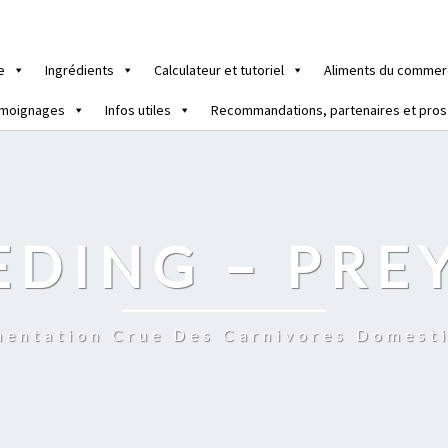
e
Ingrédients
Calculateur et tutoriel
Aliments du commer
moignages
Infos utiles
Recommandations, partenaires et pros
EDING – PRE
mentation Crue Des Carnivores Domest