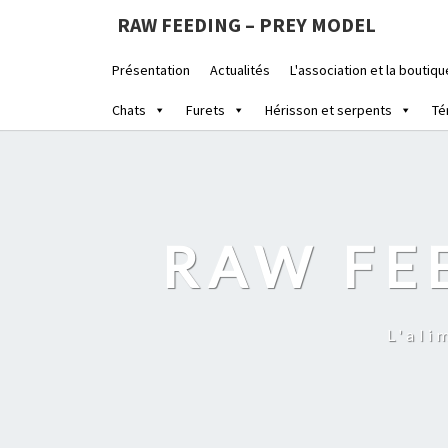
RAW FEEDING – PREY MODEL
Présentation
Actualités
L'association et la boutiqu
Chats
Furets
Hérisson et serpents
Té
RAW FE
L'ali