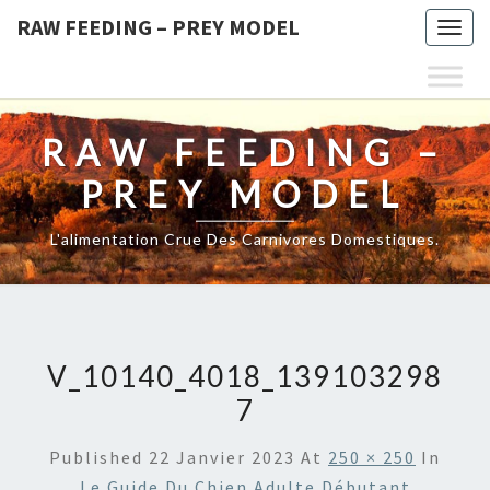
RAW FEEDING – PREY MODEL
Togg
navig
RAW FEEDING –
PREY MODEL
L'alimentation Crue Des Carnivores Domestiques.
V_10140_4018_139103298
7
Published
22 Janvier 2023
At
250 × 250
In
Le Guide Du Chien Adulte Débutant