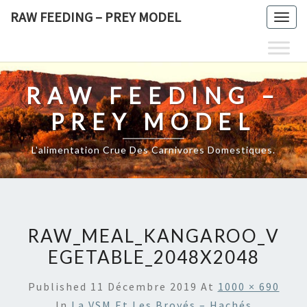
Skip
RAW FEEDING – PREY MODEL
Togg
to
navig
content
RAW FEEDING –
PREY MODEL
L'alimentation Crue Des Carnivores Domestiques.
RAW_MEAL_KANGAROO_V
EGETABLE_2048X2048
Published
11 Décembre 2019
At
1000 × 690
In
La VSM Et Les Broyés – Hachés