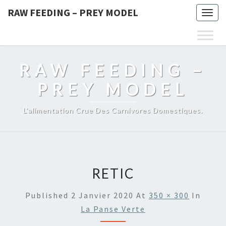
RAW FEEDING – PREY MODEL
Togg
navig
RAW FEEDING –
PREY MODEL
L'alimentation Crue Des Carnivores Domestiques.
RETIC
Published
2 Janvier 2020
At
350 × 300
In
La Panse Verte