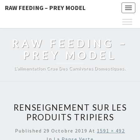
RAW FEEDING – PREY MODEL
Togg
navig
RAW FEEDING –
PREY MODEL
L'alimentation Crue Des Carnivores Domestiques.
RENSEIGNEMENT SUR LES
PRODUITS TRIPIERS
Published
29 Octobre 2019
At
1591 × 492
In
La Panse Verte