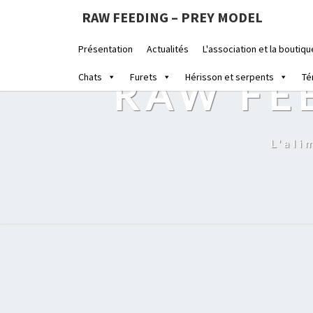
RAW FEEDING – PREY MODEL
Présentation
Actualités
L'association et la boutiqu
Chats
Furets
Hérisson et serpents
Té
RAW FE
L'ali