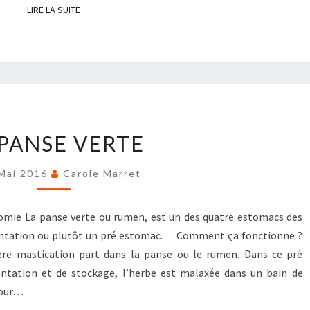
LIRE LA SUITE
LIRE LA SUITE
LA
 PANSE VERTE
PANSE
VERTE
Mai 2016
Carole Marret
atomie La panse verte ou rumen, est un des quatre estomacs des
entation ou plutôt un pré estomac. Comment ça fonctionne ?
ère mastication part dans la panse ou le rumen. Dans ce pré
tation et de stockage, l’herbe est malaxée dans un bain de
pour…