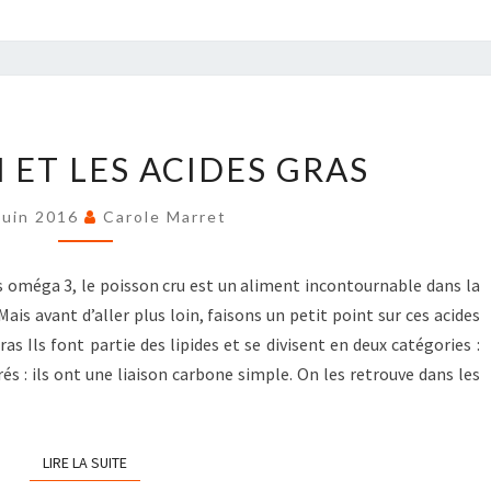
LE
 ET LES ACIDES GRAS
POISSON
ET
Juin 2016
Carole Marret
LES
ACIDES
s oméga 3, le poisson cru est un aliment incontournable dans la
GRAS
is avant d’aller plus loin, faisons un petit point sur ces acides
s Ils font partie des lipides et se divisent en deux catégories :
rés : ils ont une liaison carbone simple. On les retrouve dans les
LIRE LA SUITE
LIRE LA SUITE