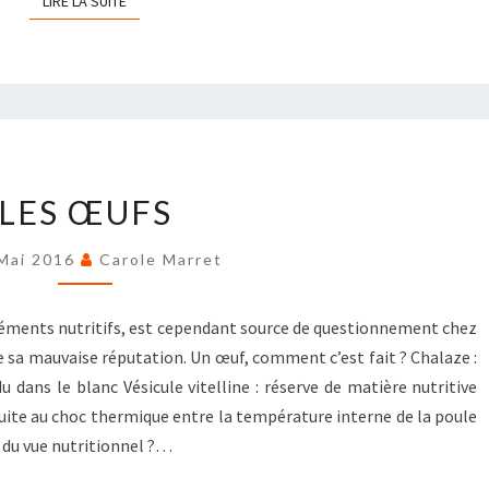
LIRE LA SUITE
LES
LES ŒUFS
ŒUFS
Mai 2016
Carole Marret
éments nutritifs, est cependant source de questionnement chez
 de sa mauvaise réputation. Un œuf, comment c’est fait ? Chalaze :
 dans le blanc Vésicule vitelline : réserve de matière nutritive
suite au choc thermique entre la température interne de la poule
 du vue nutritionnel ?…