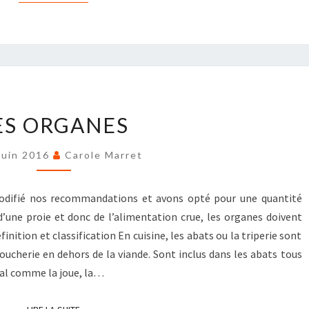
LES
ES ORGANES
ORGANES
Juin 2016
Carole Marret
modifié nos recommandations et avons opté pour une quantité
une proie et donc de l’alimentation crue, les organes doivent
inition et classification En cuisine, les abats ou la triperie sont
oucherie en dehors de la viande. Sont inclus dans les abats tous
mal comme la joue, la…
LIRE LA SUITE