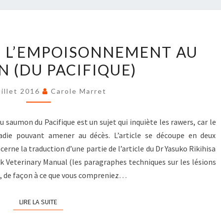
LA
E L’EMPOISONNEMENT AU
MALADIE
 (DU PACIFIQUE)
DE
L’EMPOISONNEMENT
uillet 2016
Carole Marret
AU
SAUMON
(DU
saumon du Pacifique est un sujet qui inquiète les rawers, car le
PACIFIQUE)
ie pouvant amener au décès. L’article se découpe en deux
rne la traduction d’une partie de l’article du Dr Yasuko Rikihisa
ck Veterinary Manual (les paragraphes techniques sur les lésions
s), de façon à ce que vous compreniez…
LIRE LA SUITE
LIRE LA SUITE