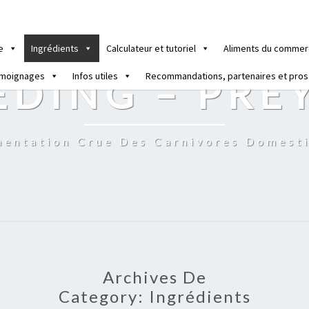
e
Ingrédients
Calculateur et tutoriel
Aliments du commer
moignages
Infos utiles
Recommandations, partenaires et pros
EDING – PRE
mentation Crue Des Carnivores Domest
Archives De
Category:
Ingrédients