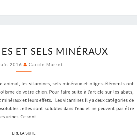
LES
NES ET SELS MINÉRAUX
VITAMINES
ET
Juin 2016
Carole Marret
SELS
MINÉRAUX
e animal, les vitamines, sels minéraux et oligos-éléments ont
isme de votre chien. Pour faire suite à l’article sur les abats,
 minéraux et leurs effets. Les vitamines Il y a deux catégories de
osolubles : elles sont solubles dans l’eau et ne peuvent pas être
les urines. Ce sont…
LIRE LA SUITE
LIRE LA SUITE