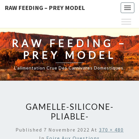
RAW FEEDING – PREY MODEL
Togg
navig
RAW FEEDING –
PREY MODEL
L'alimentation Crue Des Carnivores Domestiques.
GAMELLE-SILICONE-
PLIABLE-
Published
7 Novembre 2022
At
370 × 480
In
Foire Aux Questions