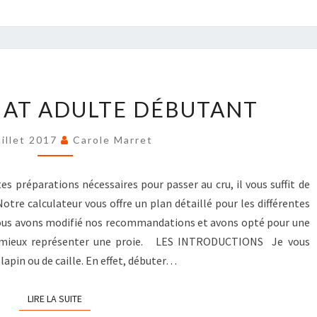
GUIDE
HAT ADULTE DÉBUTANT
DU
CHAT
uillet 2017
Carole Marret
ADULTE
DÉBUTANT
es préparations nécessaires pour passer au cru, il vous suffit de
tre calculateur vous offre un plan détaillé pour les différentes
. Nous avons modifié nos recommandations et avons opté pour une
à mieux représenter une proie. LES INTRODUCTIONS Je vous
apin ou de caille. En effet, débuter…
LIRE LA SUITE
LIRE LA SUITE