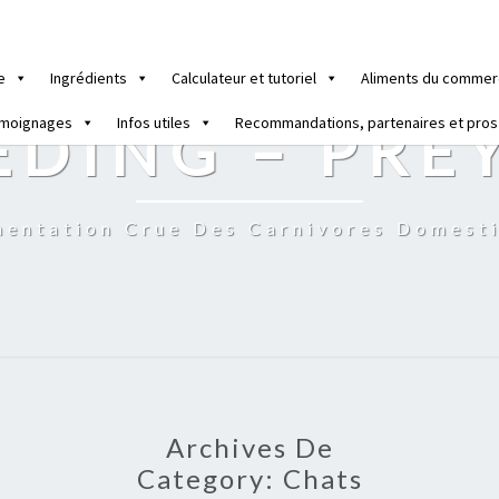
e
Ingrédients
Calculateur et tutoriel
Aliments du commer
moignages
Infos utiles
Recommandations, partenaires et pros
EDING – PRE
mentation Crue Des Carnivores Domest
Archives De
Category:
Chats