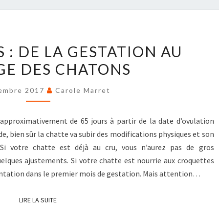
LES
 : DE LA GESTATION AU
FEMELLES
GE DES CHATONS
:
DE
embre 2017
Carole Marret
LA
GESTATION
AU
approximativement de 65 jours à partir de la date d’ovulation
SEVRAGE
de, bien sûr la chatte va subir des modifications physiques et son
DES
 Si votre chatte est déjà au cru, vous n’aurez pas de gros
CHATONS
elques ajustements. Si votre chatte est nourrie aux croquettes
ntation dans le premier mois de gestation. Mais attention…
LIRE LA SUITE
LIRE LA SUITE