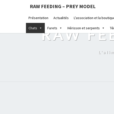
RAW FEEDING – PREY MODEL
Présentation
Actualités
L'association et la boutiqu
Chats
Furets
Hérisson et serpents
Té
RAW FE
L'ali