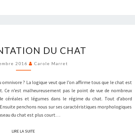
L’ALIMENTATION
ENTATION DU CHAT
DU
CHAT
embre 2016
Carole Marret
omnivore ? La logique veut que l’on affirme tous que le chat est
ct. Ce n’est malheureusement pas le point de vue de nombreux
 de céréales et légumes dans le régime du chat. Tout d’abord
 Ensuite penchons nous sur ses caractéristiques morphologiques
useau du chat est plus court…
LIRE LA SUITE
LIRE LA SUITE