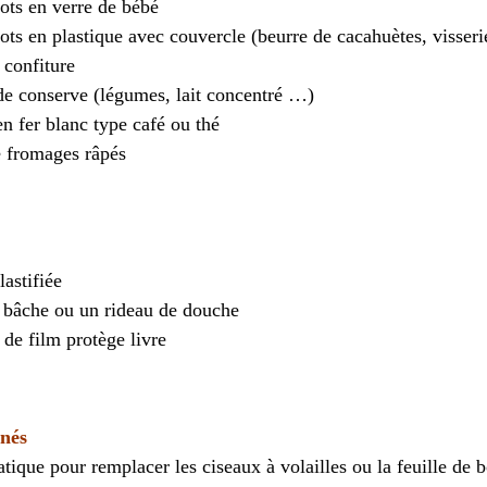
pots en verre de bébé
pots en plastique avec couvercle (beurre de cacahuètes, visser
 confiture
 de conserve (légumes, lait concentré …)
en fer blanc type café ou thé
e fromages râpés
lastifiée
e bâche ou un rideau de douche
de film protège livre
rnés
ratique pour remplacer les ciseaux à volailles ou la feuille de 