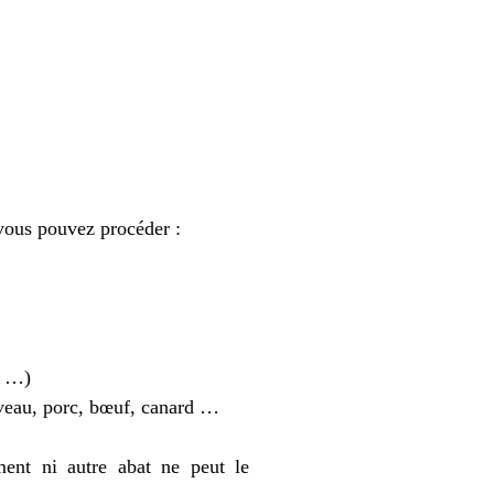
vous pouvez procéder :
s …)
, veau, porc, bœuf, canard …
ment ni autre abat ne peut le