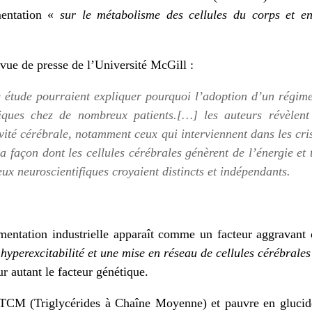
imentation «
sur le
métabolisme des cellules
du corps et en 
evue de presse
de l’Université McGill :
 étude pourraient expliquer pourquoi l’adoption d’un régime
ptiques chez de nombreux patients.[…] les auteurs révèlent
ivité cérébrale, notamment ceux qui interviennent dans les cr
la façon dont les cellules cérébrales génèrent de l’énergie et
x neuroscientifiques croyaient distincts et indépendants.
imentation industrielle apparaît comme un facteur aggravant d
«
hyperexcitabilité et une mise en réseau de cellules cérébral
ur autant le facteur
génétique
.
TCM
(Triglycérides à Chaîne Moyenne) et pauvre en glucid