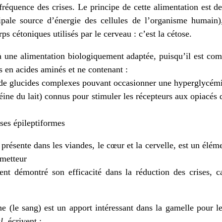
réquence des crises. Le principe de cette alimentation est d
ipale source d’énergie des cellules de l’organisme humain),
rps cétoniques utilisés par le cerveau : c’est la
cétose
.
 une alimentation biologiquement adaptée, puisqu’il est com
s en acides aminés et ne contenant :
de glucides complexes pouvant occasionner une hyperglycémie
éine du lait) connus pour stimuler les récepteurs aux opiacés 
ises épileptiformes
 présente dans les viandes, le cœur et la cervelle, est un élém
smetteur
t démontré son efficacité dans la réduction des crises, ca
ne (le sang) est un apport intéressant dans la gamelle pour le
l
. écrivent :