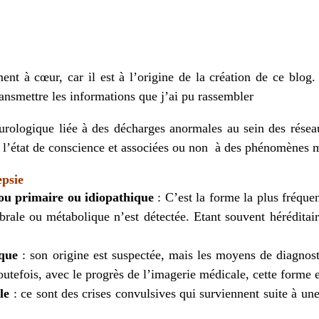
ment à cœur, car il est à l’origine de la création de ce blog.
transmettre les informations que j’ai pu rassembler
eurologique liée à des décharges anormales au sein des résea
 l’état de conscience et associées ou non à des phénomènes mo
epsie
e ou primaire ou
idiopathique
: C’est la forme la plus fréque
rale ou métabolique n’est détectée. Etant souvent héréditai
que
: son origine est suspectée, mais les moyens de diagnost
utefois, avec le progrès de l’imagerie médicale, cette forme 
le
: ce sont des crises convulsives qui surviennent suite à un