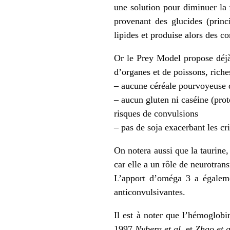
une
solution
pour diminuer la f
provenant des glucides (princ
lipides et produise alors des co
Or le Prey Model propose déjà
d’organes et de poissons, riche
– aucune céréale pourvoyeuse 
– aucun
gluten
ni
caséine
(prot
risques de convulsions
– pas de soja
exacerbant
les cr
On notera aussi que la
taurine
,
car elle a un rôle de
neurotran
L’apport d’oméga 3 a égalemen
anticonvulsivantes
.
Il est à noter que l’hémoglobi
1997
Nyberg et al
. et
Zhao et a